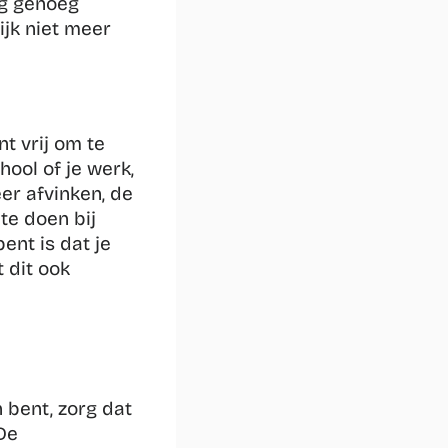
ng genoeg 
jk niet meer 
 vrij om te 
ool of je werk, 
r afvinken, de 
te doen bij 
ent is dat je 
dit ook 
 bent, zorg dat 
De 