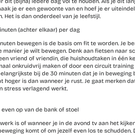
er dit (bijna) iedere dag vol te houden. Als je dit la
ak je er een gewoonte van en hoef je er uiteindeli
. Het is dan onderdeel van je leefstijl.
inuten (achter elkaar) per dag
nuten bewegen is de basis om fit te worden. Je bent
 manier je wilt bewegen. Denk aan fietsen naar sch
n vriend of vriendin, die huishoudtaken in één kee
aal onkruidvrij maken of door een circuit training 
belangrijkste bij de 30 minuten dat je in beweging b
t hoger is dan wanneer je rust. Je gaat merken dat 
 stress verlagend werkt.
r even op van de bank of stoel
 werk is of wanneer je in de avond tv aan het kijken
 beweging komt of om jezelf even los te schudden. 