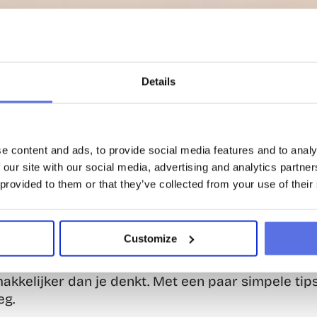
Details
en is makkelijker dan je den
e content and ads, to provide social media features and to analy
 our site with our social media, advertising and analytics partn
een dag breng je zittend door? Misschien heb je e
 provided to them or that they’ve collected from your use of their
breng je veel avonden door voor de tv om je favori
pt allemaal niet mee om je doel van fit worden te ber
anger dan 2 uur achter elkaar stil zit, dit van invlo
Customize
e zeggen zelfs dat stilzitten bijna net zo slecht is v
 wanneer je rookt. Daar moet verandering in komen!
akkelijker dan je denkt. Met een paar simpele tips 
eg.