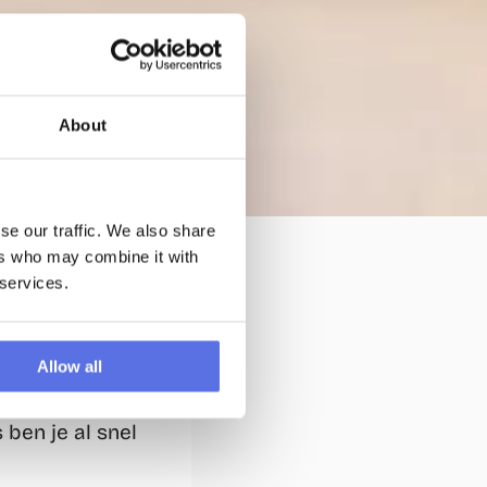
About
kt
se our traffic. We also share
ers who may combine it with
en 
 services.
ete serie te 
eiken. Wist je 
ed is op je 
Allow all
oor je 
 Fit worden is 
ben je al snel 