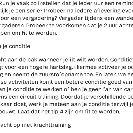
n je vaak zo instellen dat je ieder uur een reminde
 Kijk je een serie? Probeer na iedere aflevering eve
voor een vergadering? Vergader tijdens een wandeli
gaderen. Probeer te voorkomen dat je 2 uur achter e
lpen om fit te worden.
 je conditie
ht aan de bak wanneer je fit wilt worden. Conditie
gt voor een hogere hartslag. Hiermee activeer je o
g en neemt de zuurstofopname toe. En laten we eerlij
e activiteiten komt een betere conditie goed van p
an je conditie te werken of ben je geen fan van card
ns een 
circuit training
. Doordat je verschillende o
kaar doet, werk je meteen aan je conditie terwijl je 
ouwt. Laat dat net tip 4 zijn om fit te worden.
racht op met krachttraining