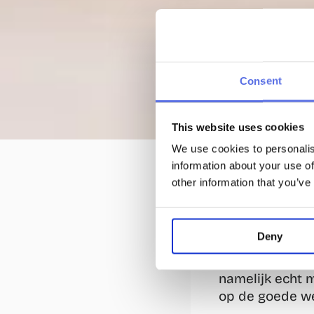
Consent
1 aug 2024
This website uses cookies
Fit word
We use cookies to personalis
information about your use of
Hoeveel uur op 
other information that you’ve
kantoorbaan of 
kijken. Dit hel
dat wanneer je l
Deny
stofwisseling. Z
gezondheid als
namelijk echt m
op de goede w