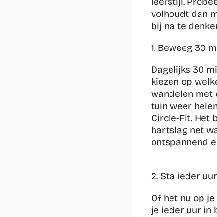
leefstijl. Probe
volhoudt dan ma
bij na te denken
1. Beweeg 30 m
Dagelijks 30 mi
kiezen op welke
wandelen met ee
tuin weer helem
Circle-Fit. Het 
hartslag net wa
ontspannend en
2. Sta ieder uu
Of het nu op je
je ieder uur in