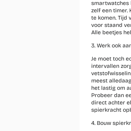
smartwatches ku
zelf een timer.
te komen. Tijd 
voor staand ver
Alle beetjes he
3. Werk ook aan
Je moet toch ec
intervallen zor
vetstofwisselin
meest alledaags
het lastig om a
Probeer dan ee
direct achter el
spierkracht opb
4. Bouw spierk