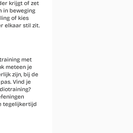
r krijgt of zet 
n in beweging 
ng of kies 
lkaar stil zit. 
training met 
ok meteen je 
k zijn, bij de 
as. Vind je 
iotraining? 
efeningen 
tegelijkertijd 