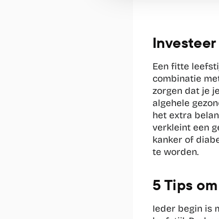
Investeer
Een fitte leef
combinatie met
zorgen dat je j
algehele gezond
het extra bela
verkleint een g
kanker of diab
te worden.
5 Tips om
Ieder begin is 