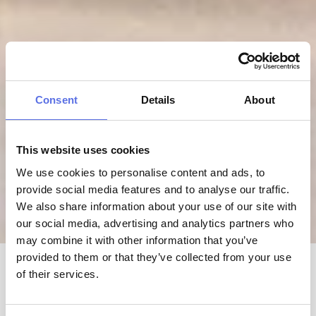
Consent
Details
About
This website uses cookies
We use cookies to personalise content and ads, to
provide social media features and to analyse our traffic.
We also share information about your use of our site with
27 jul 2024
our social media, advertising and analytics partners who
may combine it with other information that you’ve
Voordelen van circuit 
provided to them or that they’ve collected from your use
training
of their services.
Bij Circle-Fit zijn we enthousiast over 