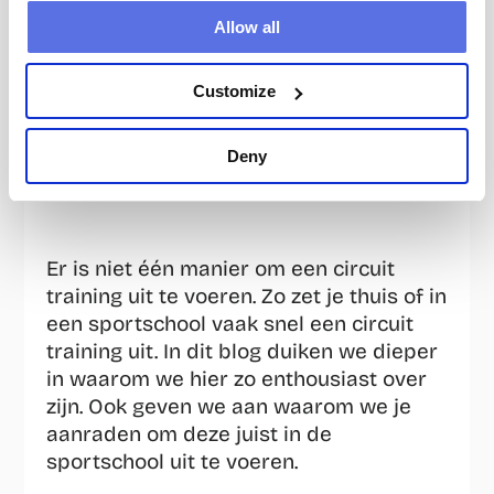
circuit training
. Het is niet voor niets dat 
Allow all
we zo overtuigd zijn van ons concept. 
Het is namelijk dé perfecte manier om 
kracht op te bouwen én tegelijkertijd 
Customize
aan je conditie te werken. Zo ga je als 
een speer richting het behalen van je 
Deny
fitnessdoelen.
Er is niet één manier om een circuit 
training uit te voeren. Zo zet je thuis of in 
een sportschool vaak snel een circuit 
training uit. In dit blog duiken we dieper 
in waarom we hier zo enthousiast over 
zijn. Ook geven we aan waarom we je 
aanraden om deze juist in de 
sportschool uit te voeren.