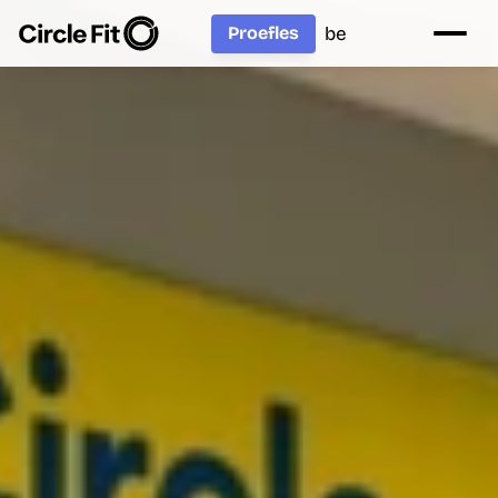
be
Proefles