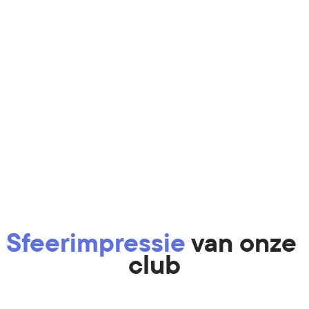
je vooruitgang , toegang met QR code 
en meer.
Sfeerimpressie 
van onze 
club