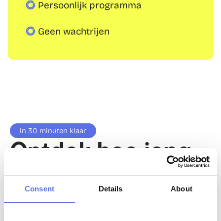
Persoonlijk programma
Geen wachtrijen
in 30 minuten klaar
Ontdek hoe jong 
jouw lichaam écht 
is
Consent
Details
About
Ben je klaar om aan jezelf te werken, maar 