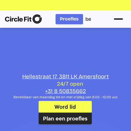
be
Proefles
Word fit bij Circle 
Fit in Amersfoort
Hellestraat 17, 3811 LK Amersfoort
24/7 open
+31 8 50835662
Bereikbaar van maandag tot en met vrijdag van 9.00 - 12.00 uur.
Word lid
Plan een proefles