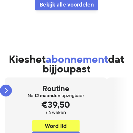
Bekijk alle voordelen
Kies
het
abonnement
dat
bij
jou
past
Routine
Na 
12 maanden
 opzegbaar
N
€39,50
/ 4 weken
30%
Word lid