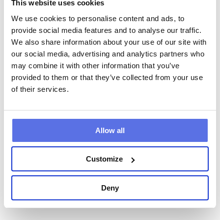
This website uses cookies
weet je niet precies waar je staat? Tijdens 
een gratis proefles bij Circle Fit krijg je direct 
We use cookies to personalise content and ads, to
inzicht in je conditie en lichaam. Je ontdekt 
provide social media features and to analyse our traffic.
We also share information about your use of our site with
jouw biologische leeftijd gebaseerd op je 
our social media, advertising and analytics partners who
spierkracht, flexibiliteit en hoe jouw lichaam 
may combine it with other information that you’ve
in balans is.. Oftewel: jouw échte biologische 
provided to them or that they’ve collected from your use
leeftijd, los van wat er in je paspoort staat.

of their services.
Boek nu je gratis proefles en ontdek jouw 
leeftijd in fitheid. Het is vrijblijvend, leerzaam 
en misschien wel de eerste stap naar een 
gezonder en sterker lichaam.
Allow all
Boek een gratis proefles
Customize
Deny