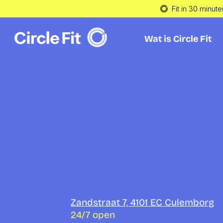
Fit in 30 minute
Wat is Circle Fit
Wat is Circle Fit
Word fit bi
Circle Fit 
Culembo
Zandstraat 7, 4101 EC Culemborg
24/7 open