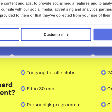
€44,50
e content and ads, to provide social media features and to analy
/ 4 weken
 our site with our social media, advertising and analytics partn
20
 provided to them or that they’ve collected from your use of their
Word lid
Gratis proefles
Customize
Intake: eenmalig € 29,50
Bespaar n
Intake:
Toegang tot alle clubs
2
ard 
Fit in 30 min
O
ent?
Persoonlijk programma
G