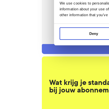
€39,50
We use cookies to personalis
/ 4 weken
information about your use of
30%
other information that you’ve
Word lid
Gratis proefles
Deny
Intake: eenmalig € 29,50
Wat krijg je standa
bij jouw abonnem