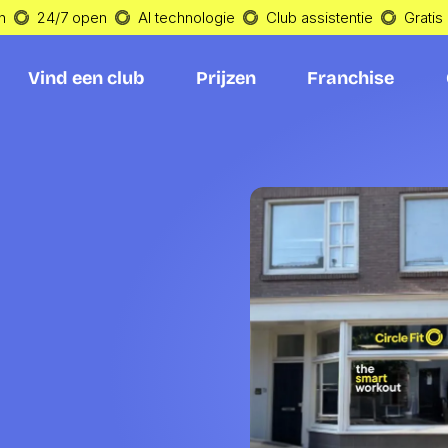
n
24/7 open
AI technologie
Club assistentie
Gratis
Vind een club
Prijzen
Franchise
Vind een club
Prijzen
Franchise
j 
in 
rg