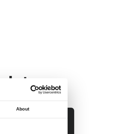
rcuit voor alle niveaus
iningscircuit, ongeacht je 
kleinschalige en 
lub
een persoonlijke en gezellige 
t
dat
About
Wees flexibel
Flex
Na 
4 weken
 opzegbaar