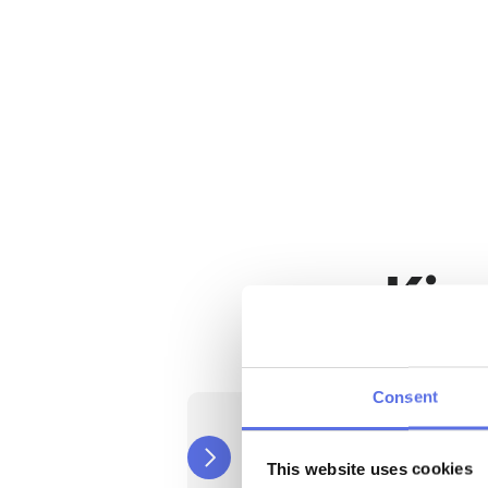
Train wanneer het 
Flexibele trainingstijden, e
Uitgerust met de ni
fitnessapparatuur
Train met de meest geav
apparatuur.
Kie
Consent
Routine
Na 
12 maanden
 opzegbaar
This website uses cookies