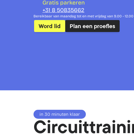
Gratis parkeren
+31 8 50835662
Bereikbaar van maandag tot en met vrijdag van 9.00 - 12.00 
Word lid
Plan een proefles
in 30 minuten klaar
Circuittraini