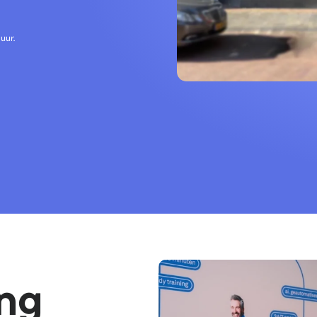
uur.
ng 