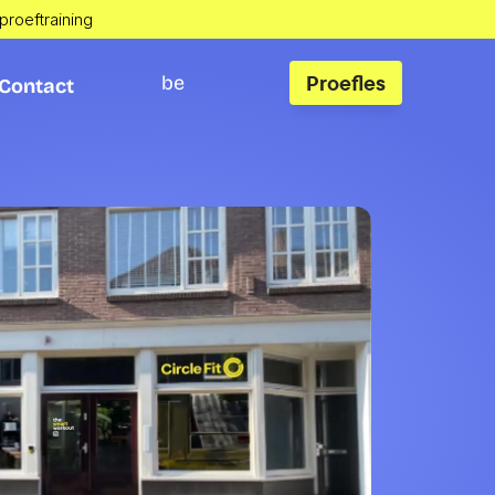
 proeftraining
Proefles
be
Contact
Contact