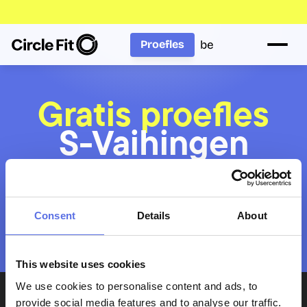
be
Proefles
Gratis proefles
S-Vaihingen
Wil je met meerdere personen komen? Boek 
Consent
Details
About
voor iedereen afzonderlijk een proefles. Plan 
aansluitende tijdsloten, dan kunnen jullie 
tegelijk deelnemen.
This website uses cookies
We use cookies to personalise content and ads, to
provide social media features and to analyse our traffic.