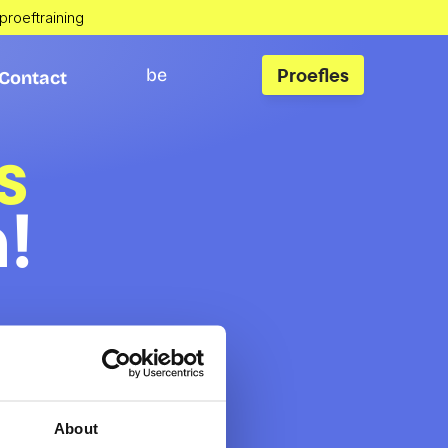
 proeftraining
Proefles
be
Contact
Contact
s
n
!
About