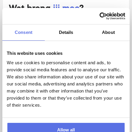
Wat breng 
jij mee
?
Je werkt zelfstandig en ziet wat er moet 
gebeuren
Je bent flexibel en helpt graag zowel 
Consent
Details
About
leden als collega’s
Je voelt je thuis in een sportieve 
omgeving
This website uses cookies
Je vind het leuk om mensen te 
We use cookies to personalise content and ads, to
motiveren
provide social media features and to analyse our traffic.
We also share information about your use of our site with
our social media, advertising and analytics partners who
Wat bieden wij jou?
may combine it with other information that you’ve
provided to them or that they’ve collected from your use
Een actieve en afwisselende baan in een 
of their services.
gezellige en sportieve omgeving. We kijken 
samen naar een dienstverband dat bij jou 
past. 
Allow all