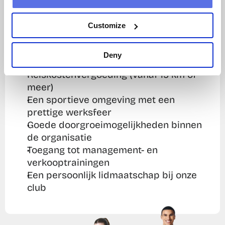
Dit kun je van ons verwachten:
Customize
Een goed startsalaris vanaf €14,99 per 
uur (Vanaf 21 jaar)
Deny
20 vakantiedagen per jaar (o.b.v. 40 uur)
Reiskostenvergoeding (vanaf 15 km of 
meer)
Een sportieve omgeving met een 
prettige werksfeer
Goede doorgroeimogelijkheden binnen 
de organisatie 
Toegang tot management- en 
verkooptrainingen
Een persoonlijk lidmaatschap bij onze 
club