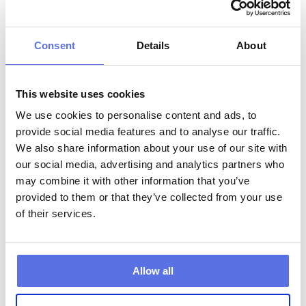
weißt nicht genau, wo Du stehst? Während 
einer kostenlosen Probestunde bei Circle Fit 
bekommst Du direkte Einblicke in Deine 
Consent
Details
About
Kondition und Deinen Körper. Du entdeckst 
Dein biologisches Alter, basierend auf Deiner 
Muskelkraft, Flexibilität und wie gut Dein 
This website uses cookies
Körper im Gleichgewicht ist. 

We use cookies to personalise content and ads, to
provide social media features and to analyse our traffic.
Mit anderen Worten: Dein wirkliches 
We also share information about your use of our site with
biologisches Alter, unabhängig davon, was in 
our social media, advertising and analytics partners who
Deinem Reisepass steht.

may combine it with other information that you’ve
provided to them or that they’ve collected from your use
Buche jetzt Deine Kostenlose Probestunde 
of their services.
und entdecke Dein Fitnessalter. Es ist 
unverbindlich, lehrreich und vielleicht der 
erste Schritt zu einem gesünderen und 
Allow all
stärkeren Körper.