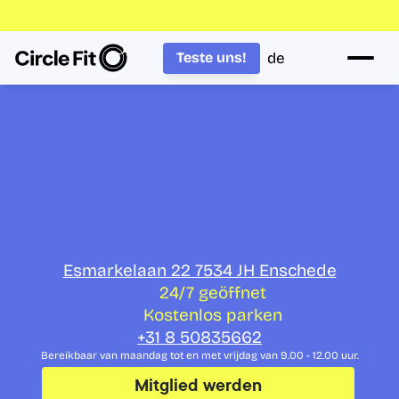
de
Teste uns!
Werde fit bei 
Circle Fit in 
Enschede
Esmarkelaan 22 7534 JH Enschede
24/7 geöffnet
Kostenlos parken
+31 8 50835662
Bereikbaar van maandag tot en met vrijdag van 9.00 - 12.00 uur.
Mitglied werden