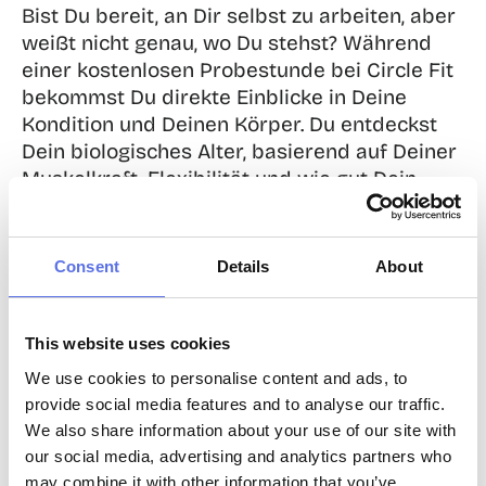
Bist Du bereit, an Dir selbst zu arbeiten, aber 
weißt nicht genau, wo Du stehst? Während 
einer kostenlosen Probestunde bei Circle Fit 
bekommst Du direkte Einblicke in Deine 
Kondition und Deinen Körper. Du entdeckst 
Dein biologisches Alter, basierend auf Deiner 
Muskelkraft, Flexibilität und wie gut Dein 
Körper im Gleichgewicht ist. 

Mit anderen Worten: Dein wirkliches 
Consent
Details
About
biologisches Alter, unabhängig davon, was in 
Deinem Reisepass steht.

This website uses cookies
Buche jetzt Deine Kostenlose Probestunde 
We use cookies to personalise content and ads, to
und entdecke Dein Fitnessalter. Es ist 
provide social media features and to analyse our traffic.
unverbindlich, lehrreich und vielleicht der 
We also share information about your use of our site with
erste Schritt zu einem gesünderen und 
our social media, advertising and analytics partners who
stärkeren Körper.
may combine it with other information that you’ve