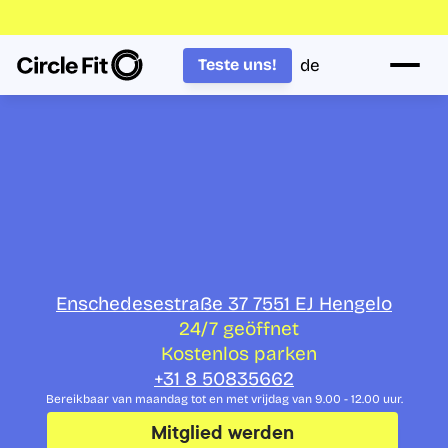
de
Teste uns!
Werden Sie fit bei 
Circle Fit in 
Hengelo
Enschedesestraße 37 7551 EJ Hengelo
24/7 geöffnet
Kostenlos parken
+31 8 50835662
Bereikbaar van maandag tot en met vrijdag van 9.00 - 12.00 uur.
Mitglied werden