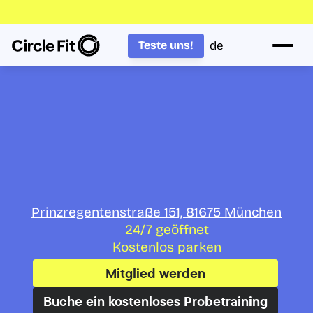
de
Teste uns!
Werde fit bei 
Circle Fit in 
München
Prinzregentenstraße 151, 81675 München
24/7 geöffnet
Kostenlos parken
Mitglied werden
Buche ein kostenloses Probetraining