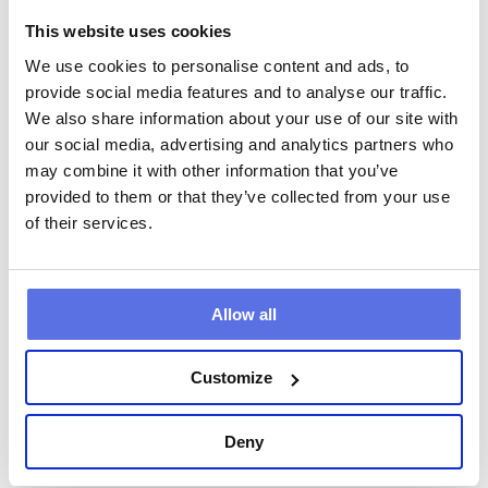
bekommst Du direkte Einblicke in Deine 
This website uses cookies
Kondition und Deinen Körper. Du entdeckst 
We use cookies to personalise content and ads, to
Dein biologisches Alter, basierend auf Deiner 
provide social media features and to analyse our traffic.
Muskelkraft, Flexibilität und wie gut Dein 
We also share information about your use of our site with
Körper im Gleichgewicht ist. 

our social media, advertising and analytics partners who
may combine it with other information that you’ve
Mit anderen Worten: Dein wirkliches 
provided to them or that they’ve collected from your use
biologisches Alter, unabhängig davon, was in 
of their services.
Deinem Reisepass steht.

Buche jetzt Deine Kostenlose Probestunde 
Allow all
und entdecke Dein Fitnessalter. Es ist 
unverbindlich, lehrreich und vielleicht der 
erste Schritt zu einem gesünderen und 
Customize
stärkeren Körper.
Buche ein kostenloses Probetraining
Deny