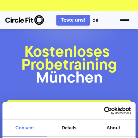
de
Teste uns!
Kostenloses 
Probetraining
München
Möchtest Du mit mehreren Personen kommen? 
Buche für alle Teilnehmenden jeweils eine 
eigene Probestunde. Plant direkt 
aufeinanderfolgende Zeitfenster – so könnt Ihr 
Consent
Details
About
gemeinsam teilnehmen.