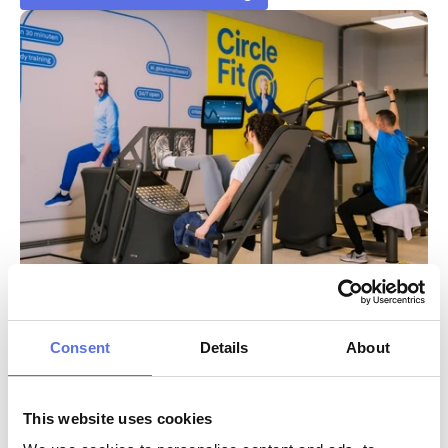
Consent
Details
About
Kies
het
abonnement
dat
bij
jou
past
This website uses cookies