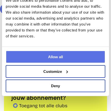
We use cookies to personalise content and ads, to
Routine
provide social media features and to analyse our traffic.
We also share information about your use of our site with
Na 
12 maanden
 opzegbaar
N
our social media, advertising and analytics partners who
€39,50
may combine it with other information that you’ve
/ 4 weken
provided to them or that they’ve collected from your use
30%
of their services.
Word lid
Gratis proefles
Intake: eenmalig € 29,50
Allow all
Customize
Deny
Wat krijg je standaard bij 
jouw abonnement?
Toegang tot alle clubs