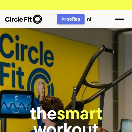
nl
Proefles
the
smart
workout