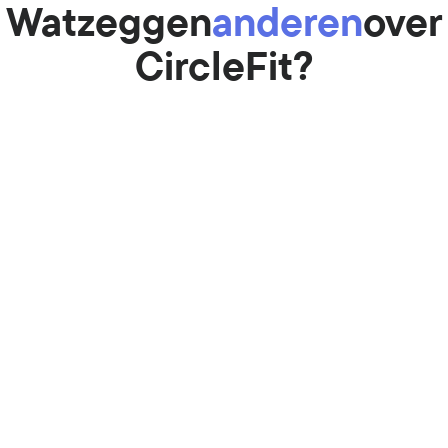
Wat
zeggen
anderen
over
Circle
Fit?
Marijke
Dagelijks kan ik terecht op de momente
het mij uitkomt.