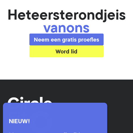
Het
eerste
rondje
is
van
ons
Neem een gratis proefles
Word lid
NIEUW!