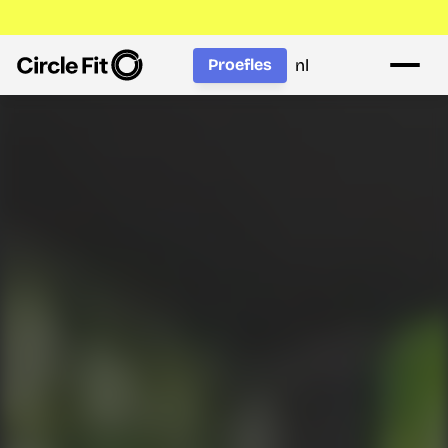
nl
Proefles