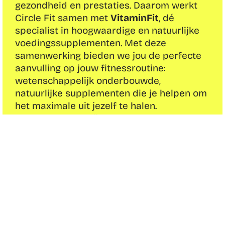
gezondheid en prestaties. Daarom werkt 
Circle Fit samen met 
VitaminFit
, dé 
specialist in hoogwaardige en natuurlijke 
voedingssupplementen. Met deze 
samenwerking bieden we jou de perfecte 
aanvulling op jouw fitnessroutine: 
wetenschappelijk onderbouwde, 
natuurlijke supplementen die je helpen om 
het maximale uit jezelf te halen.
100% natuurlijke 
voedingssupplementen
Ondersteuning voor jouw behoefte
Kwaliteit en transparantie
Krijg exclusief 10% korting op je eerste 
bestelling met code: circlefit
Bestel bij VitaminFit