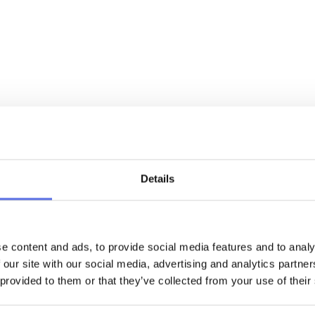
Wat bied
met 
Len
Kitchen
Details
Online & offline ko
Heerlijke en makkeli
Praktische tips om me
e content and ads, to provide social media features and to analy
peulvruchten te ete
 our site with our social media, advertising and analytics partn
Inspiratie via socia
 provided to them or that they’ve collected from your use of their
100% plantaardig, zo