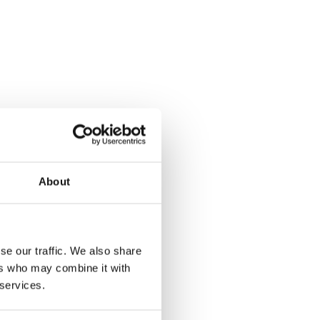
t Lenna 
na’s 
?
About
okworkshops
jke plantaardige recepten
er groenten, fruit en 
se our traffic. We also share
n
ers who may combine it with
l media en kookboeken
 services.
nder ingewikkelde ingrediënten 