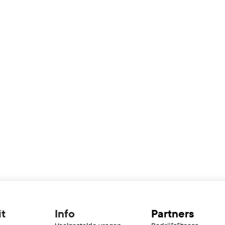
Met een Nederlands-Tune
ik op met kleurrijke, krui
passie voor koken zat ik 
waar ik de kracht van voe
blessures daar een einde
volledig te storten op mij
voeding en koken. Inmiddel
plantaardig en heb ik d
inspireren met mijn rece
workshops.
it
Info
Partners