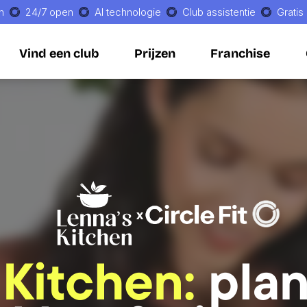
n
24/7 open
AI technologie
Club assistentie
Gratis
Vind een club
Prijzen
Franchise
Vind een club
Prijzen
Franchise
x
Kitchen: 