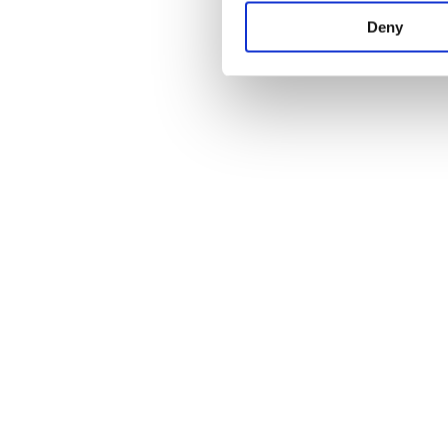
Deny
Waarom 
plantaardi
Plantaardig eten draait niet allee