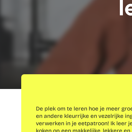
l
De plek om te leren hoe je meer groen
en andere kleurrijke en vezelrijke in
verwerken in je eetpatroon! Ik leer je
koken op een makkelijke, lekkere en 