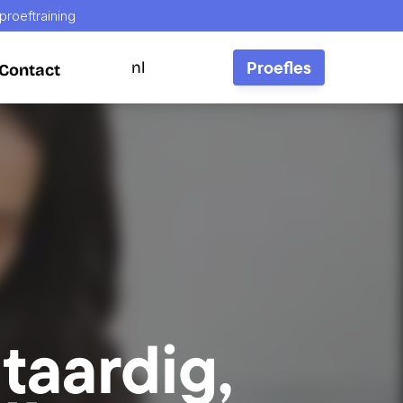
 proeftraining
Proefles
nl
Contact
Contact
plantaardig, 