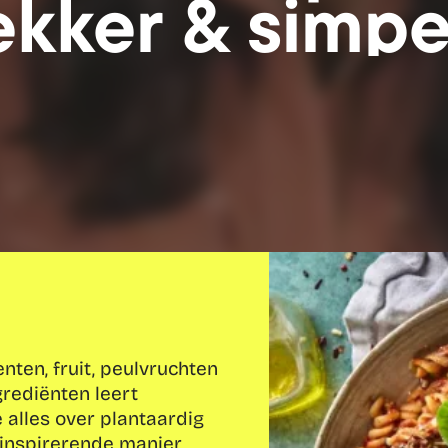
ekker & simpe
ten, fruit, peulvruchten 
grediënten leert 
 alles over plantaardig 
inspirerende manier. 