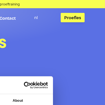
 proeftraining
Proefles
nl
Contact
Contact
s
About