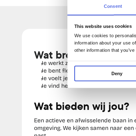
Consent
This website uses cookies
We use cookies to personalis
information about your use of
other information that you’ve
Wat breng 
jij mee
?
Je werkt zelfstandig en ziet wat e
Je bent flexibel en helpt graag zowe
Deny
Je voelt je thuis in een sportieve 
Je vind het leuk om mensen te mot
Wat bieden wij jou?
Een actieve en afwisselende baan in e
omgeving. We kijken samen naar een d
past. 