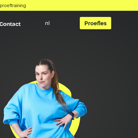
 proeftraining
Proefles
nl
Contact
Contact