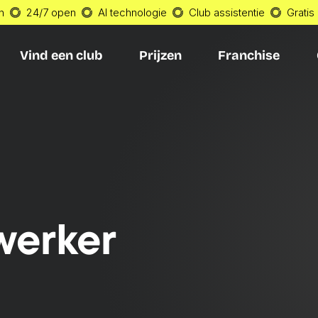
n
24/7 open
AI technologie
Club assistentie
Gratis
Vind een club
Prijzen
Franchise
Vind een club
Prijzen
Franchise
erker 