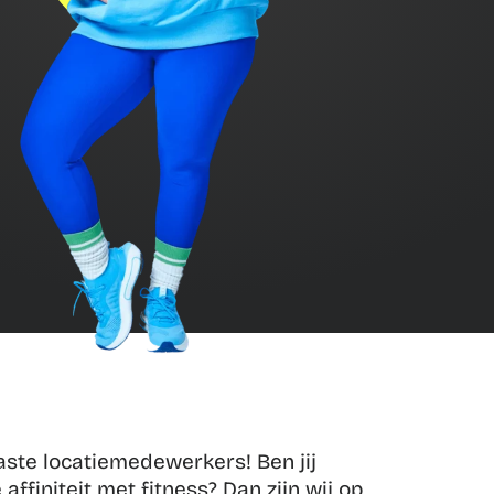
aste locatiemedewerkers! Ben jij 
affiniteit met fitness? Dan zijn wij op 