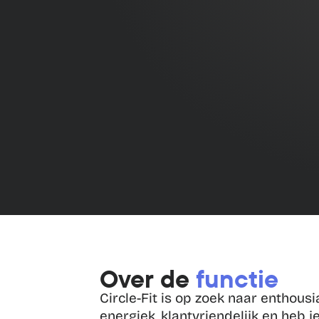
Over de 
functie
Circle-Fit is op zoek naar enthousi
energiek, klantvriendelijk en heb je 