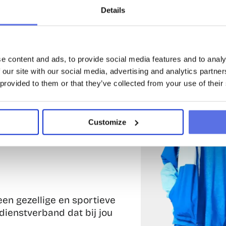
Details
e content and ads, to provide social media features and to analy
 our site with our social media, advertising and analytics partn
 provided to them or that they’ve collected from your use of their
r moet gebeuren
l leden als collega’s
Customize
omgeving
iveren
en gezellige en sportieve 
ienstverband dat bij jou 