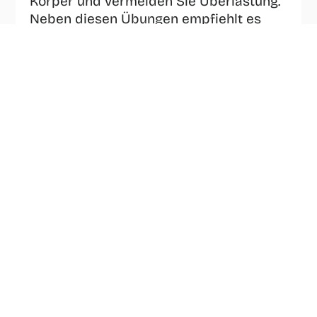
Körper und vermeiden Sie Überlastung. 
Neben diesen Übungen empfiehlt es 
sich, die Rückenmuskeln strukturell zu 
stärken, um zukünftige 
Rückenschmerzen zu verhindern. 
Circuit-
Training
 von Circle-Fit ist eine perfekte 
Kombination aus Cardio und 
Krafttraining, bei der Sie innerhalb von 
30 Minuten die Muskeln in Ihrem 
gesamten Körper in Topform halten. Da 
sich die Geräte automatisch auf Ihren 
Körper und Ihr Trainingsniveau 
einstellen, vermeiden Sie Verletzungen. 
Wir laden Sie ein zu einer Tasse Kaffee 
und um diese niedrigschwellige Art des 
Trainings kennenzulernen. 