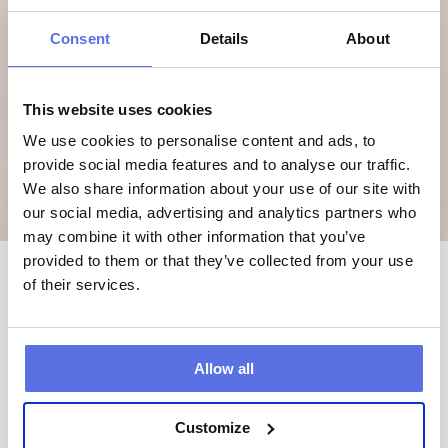
Consent
Details
About
This website uses cookies
We use cookies to personalise content and ads, to
provide social media features and to analyse our traffic.
We also share information about your use of our site with
13.09.2024
our social media, advertising and analytics partners who
may combine it with other information that you’ve
5 Übungen gegen 
provided to them or that they’ve collected from your use
Rückenschmerzen
of their services.
Viele Menschen erleben früher oder 
später Rückenschmerzen. Aber was ist 
Allow all
eigentlich die Ursache dafür? Die 
schmerzhaften Beschwerden entstehen 
oft durch Überlastung bei körperlicher 
Customize
Arbeit oder Sport. Stellen Sie daher 