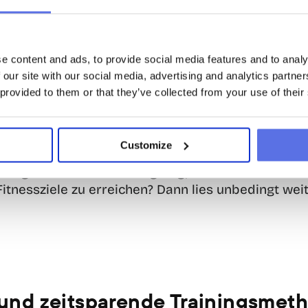
ining und Intervalltraining; d
e content and ads, to provide social media features and to analy
sten Unterschiede
 our site with our social media, advertising and analytics partn
 provided to them or that they’ve collected from your use of their
ängen hört man es wahrscheinlich öfter vorbeiko
n oder Freund/Freundin, die ganz in einem Zirkeltra
t. Aber bist du auch mit den wichtigsten Unterschi
Customize
Blick ähneln sie sich. Doch es gibt einen wichtigen
inings. Bist du schon neugierig, was es ist und we
e Fitnessziele zu erreichen? Dann lies unbedingt weit
 und zeitsparende Trainingsmet