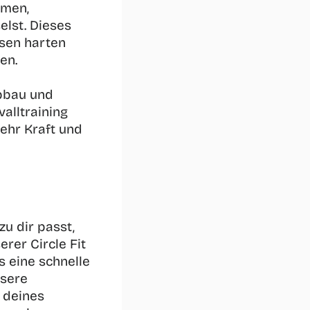
men, 
st. Dieses 
sen harten 
en. 
bbau und 
alltraining 
hr Kraft und 
u dir passt, 
rer Circle Fit 
 eine schnelle 
sere 
 deines 