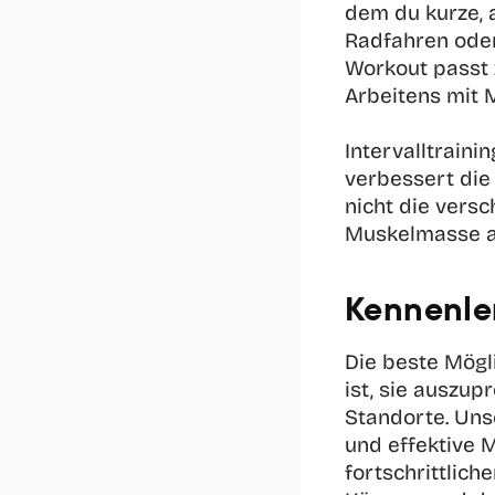
dem du kurze, 
Radfahren oder
Workout passt 
Arbeitens mit 
Intervalltraini
verbessert die 
nicht die vers
Muskelmasse a
Kennenler
Die beste Mögli
ist, sie auszup
Standorte. Unse
und effektive M
fortschrittlich