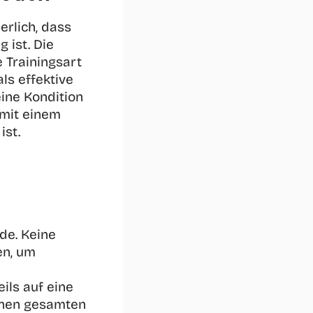
rlich, dass 
 ist. Die 
Trainingsart 
ls effektive 
ine Kondition 
mit einem 
st. 
e. Keine 
n, um 
ls auf eine 
inen gesamten 