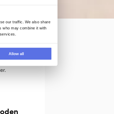
ie 
se our traffic. We also share
ers who may combine it with
 services.
mmen. Jene 
ining oder HIIT-
eden vertraut? 
Allow all
 Unterschied in 
lches Workout 
er.
hoden