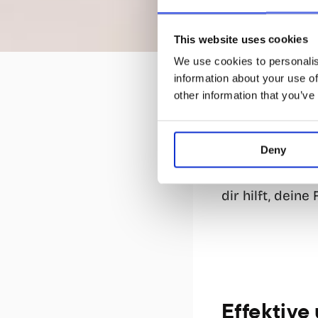
29.08.2024
This website uses cookies
Zirkeltra
We use cookies to personalis
wichtig
information about your use of
other information that you’ve
In den Wandelg
eifrige Kollegi
Training aufgeh
Deny
Auf den ersten 
der Art des Tra
dir hilft, dein
Effektive