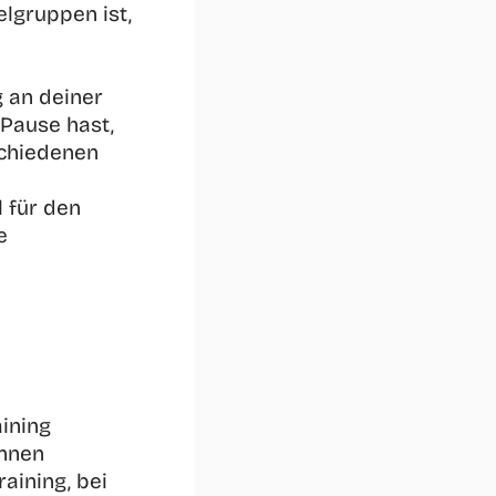
lgruppen ist, 
g an deiner 
Pause hast, 
chiedenen 
 für den 
 
ining 
nnen 
aining, bei 